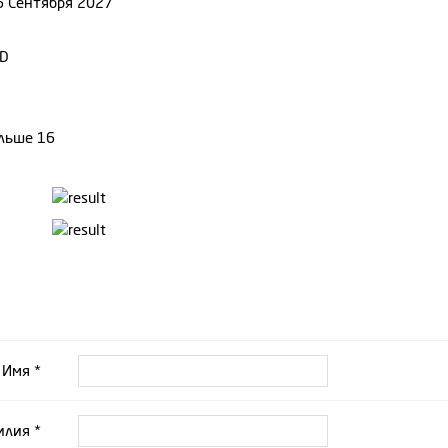
6 Сентября 2027
,D
ольше 16
Имя *
лия *