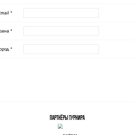
Email *
рана *
ород *
ПАРТНЁРЫ ТУРНИРА